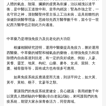
人體的氣血、陰陽、臟腑的虛實為依據，治以補洩以達平
衡，是中醫以王道致中和。皇帝內經說：腎為作強之官，一
名守邪之神，漢朝醫聖仲景主張上工治未病，這具前瞻性的
保健防病醫學理論，思維領先西方醫學數千年，當今廿一世
紀西方醫學也正朝此方向邁進。
中草藥乃是增強免疫力及抗老化的大功臣
根據相關研究證明，運用中醫藥提高免疫力，勝於運用
西醫藥。中草藥的補腎和補氣血的藥物，在增強免疫力和清
除體內自由基達到抗老，有一定的良好成效。例如，人蔘、
黃耆、靈芝、地黃、枸杞、山藥、麥冬、女貞、當歸、大
棗、補骨脂等等，固有成方也有很多可應用。
如果免疫系統反應過度而亢進，則須平抑之，如大黃、
黃岑、黃柏、梔子、玄蔘等之類。
要讓我們的免疫系統更健全，良心建議：善用經數千年
以寶貴人體經驗的中醫藥(非白老鼠試驗)，來呵護我們的免
疫系統，期望大家永保青春活力，同登壽域。