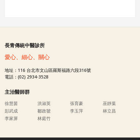
長青傳統中醫診所
愛心、細心、關心
地址：116 台北市文山區羅斯福路六段316號
電話：(02) 2934-3528
主治醫師群
徐慧茵
洪淑英
張育豪
巫靜葉
彭武成
鄒政虢
李玉萍
林立昌
李家屏
林庭竹