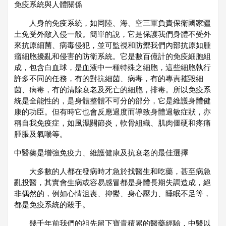
免疫系統與人體關係
人身的免疫系統，如同陸、海、空三軍負責保衛國家疆
土免受外敵入侵一般。簡單的說，它是保護我們身體不受外
來抗原細菌、病毒侵犯，並可監視和防禦我們內部抗原如腫
瘤細胞擾亂和侵害的防衛系統。它是數百億計的免疫細胞組
成，包含白血球，是血液中一種特殊之細胞，這些細胞執行
許多不同的任務，有的對抗細菌、病毒，有的專責摧毀細
菌、病毒，有的清除衰老及死亡的細胞，排毒。所以免疫系
統是全能性的，是身體整體不可分的部分，它是維護身體健
康的功臣。但有時它也會反應過度而導致身體過敏症狀，亦
稱自我免疫症，如風濕關節炎，軟骨組織、肌肉僵硬和疼痛
腫脹及氣喘等。
中醫藥是增強免疫力、維護健康及抗衰老的最佳選擇
大多數的人都在發病時才急於找醫生和吃藥，甚至病急
亂投醫，其實會生病或容易感冒都是身體長期失調造成，絕
非偶然的，例如心情沮喪、抑鬱、身心壓力、睡眠不足等，
都是免疫系統的殺手。
幾千年前我們的祖先留下寶貴積累的醫藥經驗，中醫以