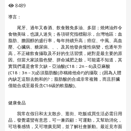
8489
導言：
尾牙、過年又春酒、飲食難免多油、多甜；燒烤油炸令
食物美味，也讓人迷失；各項研究指標顯示，台灣地區：血
脂肪、膽固醇的盛行率，每年持續升高；癌症、中風、高血
壓、心臟病、糖尿病、、、及其他發炎慢性病變，也逐年升
高，不正確飲食攝取及不好的生活習慣，絕對是最主要的原
因。但當大家談脂色變、拼命減肥之餘，可能還不知道，其
實我們還是會常欠缺－亞油酸(C18：2n－6)及亞麻酸
(C18：3n－3)必須脂肪酸(亦稱維他命F)的攝取；(因為人體
內缺乏這類去飽和的?；脂肪酸的合成非常複雜，而且肝臟
僅能合成至最長含C16碳的軟脂酸)。
健康食品
我常在假日和太太散步、逛街、吃飯或買生活必需日用
品，發覺還蠻有意思，可一兼四顧：可運動，又幫助消化，
可培養感情，又可增廣見聞，並了解社會脈動。最近見市面