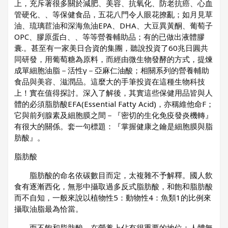
上，充斥著很多關於減肥、美容、抗氧化、防老抗癌、心血
管硬化、、等保健食品，五花八門令人眼花撩亂；如月見草
油、琉璃苣油和深海魚油EPA、DHA、大豆異黃酮、葡萄子
OPC、膠原蛋白、、等等營養輔助品；有的已做出液體膠
囊.。甚至有一家美日合資的集團，聽說投資了60兆日圓共
同研發，用葡萄糖為原料，而經由微生物發酵的方式，提煉
成單細胞油脂－活性γ－亞麻仁油酸；相關系列的營養輔助
食品與美容、滋潤品。這麼大的手筆投資在這種生物科技
上！實在值得探討。深入了解後，其實這些保健用品皆與人
體的必須脂肪酸EFA(Essential Fatty Acid)，亦稱維他命F；
它與前列腺素及細胞膜之間－『密切的生化免疫發炎機轉』
有很大的關係。套一句標題：『掌握健康之鑰是細胞膜與脂
肪酸』。
脂肪酸
脂肪酸的命名依碳數目而定，太複雜不予解釋。國人飲
食有逐漸西化，無形中攝取過多反式脂肪酸，和飽和脂肪酸
而不自知，一般來說以植物性5：動物性4：魚類1的比例來
攝取油脂最為恰當。
而不飽和脂肪酸，在營養上佔有很重要的地位；人體無