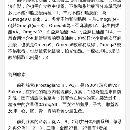
法自製，必須需自食物中獲得。不飽和脂肪酸可分為單元與
多元不飽和脂肪酸兩種：1、單元不飽和脂肪酸－為
(Omega9 Oleid)。2、多元不飽和脂肪酸 －為Omeg6(ω－
6)與Omeg3(ω－3)；Omega6為－亞麻油酸LA、花生四烯
酸AA。Omgea3?－次亞麻油酸LnA、γ亞麻仁油酸GLA。一
般食用油含有相當豐富的亞麻油酸，但卻只含少量的次亞麻
油酸；也就是Omega9、Omega6較容易取得，Omega3較
不易取得，也易被氧化破壞，怕光怕熱。一般ω3與ω6脂肪
酸的攝取比例是1：3
前列腺素
前列腺素(Prostaglandin，PG)：是1930年瑞典的Vor
Eulery，在男性的精液內發現前列腺素；而認為他是來自前
列腺，因而錯誤取名至今；其實他在男性的睪丸製造最多，
精液中的含量僅0.3mg/dl； 而女性的卵巢、子宮、胎盤以
及肺、心、腦、腎、胃腸都會少量生產。
前列腺素的命名：從 A、B、C到I共分為9個系列，每系
列再分為1、2、3，三種－全部27種。27種有1者如