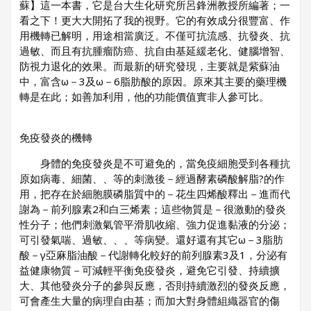
蘇】這一本書，它是台大生化研究所呂鋒洲教授所編著；一
看之下！更大大開拓了我的視野。它的有效成分很豐富、作
用機轉已解明，用途相當廣泛。不僅可抗流感、抗發炎、抗
過敏、而且有抗腫瘤防癌、抗自由基延緩老化、健腦增智、
防視力退化的效果。而最新的研究發現，主要就是紫蘇油
中，富含ω－3及ω－6脂肪酸的原因。原來其主要的藥理機
轉是在此；如善加利用，他的功能價值實非人參可比。
免疫發炎的機轉
身體的免疫發炎是不可避免的，當免疫細胞受到各種抗
原如病毒、細菌、、等的刺激後－經過酵素磷酸解脂?的作
用，把存在於細胞膜磷脂質中的－花生四烯酸釋出－進而代
謝為－前列腺素2和白三烯素；這些物質是－很激動的發炎
性分子；他們刺激氣管平滑肌收縮、強力促進黏液的分泌；
可引發氣喘、過敏、、、等病變。還好還有其它ω－3脂肪
酸－γ亞麻脂油酸－代謝轉化較好的前列腺素3及1，分泌有
益健康物質－可減輕平衡免疫發炎，避免它引發、持續擴
大、其他發炎分子的參與反應，否則持續激烈的發炎反應，
可會產生大量的病理自由基；而加大對身體組織器官的傷