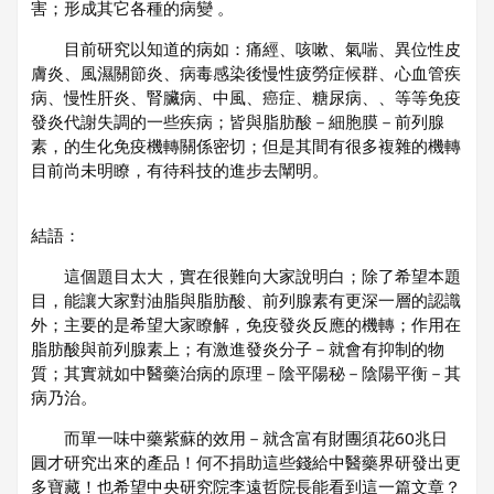
害；形成其它各種的病變 。
目前研究以知道的病如：痛經、咳嗽、氣喘、異位性皮
膚炎、風濕關節炎、病毒感染後慢性疲勞症候群、心血管疾
病、慢性肝炎、腎臟病、中風、癌症、糖尿病、、等等免疫
發炎代謝失調的一些疾病；皆與脂肪酸－細胞膜－前列腺
素，的生化免疫機轉關係密切；但是其間有很多複雜的機轉
目前尚未明瞭，有待科技的進步去闡明。
結語：
這個題目太大，實在很難向大家說明白；除了希望本題
目，能讓大家對油脂與脂肪酸、前列腺素有更深一層的認識
外；主要的是希望大家瞭解，免疫發炎反應的機轉；作用在
脂肪酸與前列腺素上；有激進發炎分子－就會有抑制的物
質；其實就如中醫藥治病的原理－陰平陽秘－陰陽平衡－其
病乃治。
而單一味中藥紫蘇的效用－就含富有財團須花60兆日
圓才研究出來的產品！何不捐助這些錢給中醫藥界研發出更
多寶藏！也希望中央研究院李遠哲院長能看到這一篇文章？