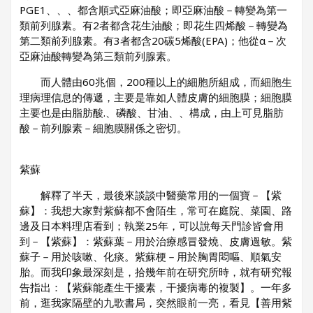
PGE1、、、都含順式亞麻油酸；即亞麻油酸－轉變為第一
類前列腺素。有2者都含花生油酸；即花生四烯酸－轉變為
第二類前列腺素。有3者都含20碳5烯酸(EPA)；他從α－次
亞麻油酸轉變為第三類前列腺素。
而人體由60兆個，200種以上的細胞所組成，而細胞生
理病理信息的傳遞，主要是靠如人體皮膚的細胞膜；細胞膜
主要也是由脂肪酸.、磷酸、甘油、、構成，由上可見脂肪
酸－前列腺素－細胞膜關係之密切。
紫蘇
解釋了半天，最後來談談中醫藥常用的一個寶－【紫
蘇】：我想大家對紫蘇都不會陌生，常可在庭院、菜園、路
邊及日本料理店看到；執業25年，可以說每天門診皆會用
到－【紫蘇】：紫蘇葉－用於治療感冒發燒、皮膚過敏。紫
蘇子－用於咳嗽、化痰。紫蘇梗－用於胸胃悶嘔、順氣安
胎。而我印象最深刻是，拾幾年前在研究所時，就有研究報
告指出：【紫蘇能產生干擾素，干擾病毒的複製】。一年多
前，逛我家隔壁的九歌書局，突然眼前一亮，看見【善用紫