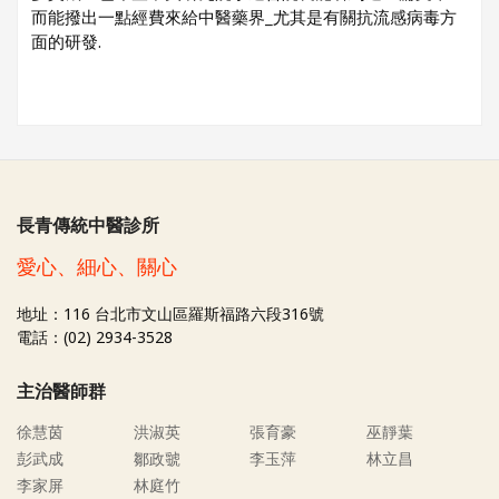
而能撥出一點經費來給中醫藥界_尤其是有關抗流感病毒方
面的研發.
長青傳統中醫診所
愛心、細心、關心
地址：116 台北市文山區羅斯福路六段316號
電話：(02) 2934-3528
主治醫師群
徐慧茵
洪淑英
張育豪
巫靜葉
彭武成
鄒政虢
李玉萍
林立昌
李家屏
林庭竹