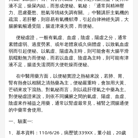
液不足，燥屎內結，而形成便秘。氣秘：「通常與精神壓
力、思慮憂愁、怒氣等情緒失調有關。」中醫講肝主氣機的
疏瀉，若肝鬱，則容易有氣機郁滯，引起自律神經失調，大
腸腑氣暢通受阻，腸道津液失潤，而便秘。
便秘虛證，一般有氣虛、血虛，陰虛，陽虛之分，通常
素體虛弱、過度勞累、或年老體衰或久病體虛，以致氣血虛
弱而引起便秘。以氣虛、陽虛為主時，則可能會有大腸平滑
肌蠕動無力而便秘，而若以血虛、陰虛為主時，則可能有津
液不足，腸道失濡潤而大便乾燥而便秘。
在中醫用藥方面，以便秘實證之熱秘來說，若肺、胃、
腎有熱會以相關之清熱藥為主，便秘嚴重時，會加用大黃、
芒硝來攻下瀉熱。對氣秘而言，則以疏肝理氣之中藥為主。
對便秘虛證來說，則依不同臟腑之間的氣虛、陽虛、血虛、
陰虛來作補益之用藥，通常以腎虛最常見，補腎之潤腸通便
的中藥常會使用。
一、驗案一:
1、基本資料：110/6/26，病歷號:339XX，董小姐，20歲