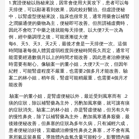
1.實證便秘以熱秘來說，因常會使用大黃攻下，患者可以每
天排便，可以顯著看到效果，因此較好醫治。但虛證便秘
中，以腎虛型便秘來說，臨床也很常見，通常用藥
會以補腎
之潤腸通便的藥物為主，便秘即可改善。但所謂補虛費時，
因此不會吃了中藥之後就能每天排便。以大便
7
天一次為
例，經中藥調理之後，可能逐漸從大便
每
6
天、
5
天、
3
天、
2
天，最後才會是一天排便一次。這個
時間隨著每個人體質虛弱程度與便秘時間長久而定，通常可
能需要經過數個月以上的時間才能改善，因此患者治療便秘
時需要有耐心。像驗案一的董小姐，大便
7
天一次，但因年
紀輕，可能腎虛程度不嚴重，也需要
2
個多月才能改善。驗
案二的林小姐，稍年長，腎虛可能稍嚴重，也需要
4個月
才
能改善
.
2. 驗案一的董小姐，是腎虛便秘以外，最近受到風寒而有
痰的症狀，除以補腎藥為主外，另酌加風寒藥，就可讓有痰
的症狀消失。驗案二的林小姐，亦是腎虛便秘，但另有久年
的慢性鼻炎，除了以補腎藥為主外，酌加風寒通鼻竅藥，最
後雖便秘改善，但鼻塞的症狀為多年久病，只有減輕六成，
患者便秘治好後，宜繼續治療慢性鼻炎之鼻塞，才不會
有風
寒邪氣逗留鼻竅，導致體內血氧含量可能較少，影響體內腸