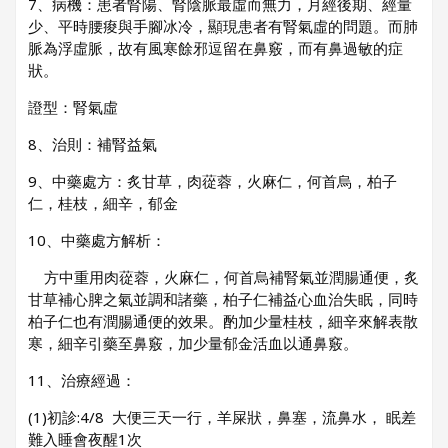
7、病機：患者腎陽、腎陰脈最虛而無力，月經後期、經量
少、平時腰痠與手腳冰冷，顯現患者有腎氣虛的問題。而肺
脈為浮虛脈，故有風寒餘邪逗留在鼻竅，而有鼻過敏的症
狀。
證型：腎氣虛
8、治則：補腎益氣
9、中藥處方：炙甘草，肉蓯蓉，火麻仁，何首烏，柏子
仁，桂枝，細辛，郁金
10、中藥處方解析：
方中重用肉蓯蓉，火麻仁，何首烏補腎氣並潤腸通便，炙
甘草補心脾之氣並調和諸藥，柏子仁補益心血治失眠，同時
柏子仁也有潤腸通便的效果。酌加少量桂枝，細辛來解表散
寒，細辛引藥至鼻竅，加少量郁金活血以通鼻竅。
11、治療經過：
(1)初診:4/8 大便三天一行，羊屎狀，鼻塞，流鼻水， 眠差
難入睡會夜醒1次