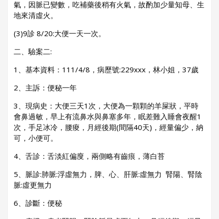
氣，因脈已變數，吃補藥後稍有火氣，故酌加少量知母、生
地來清虛火。
(3)9診 8/20:大便一天一次。
二、驗案二:
1、基本資料：111/4/8，病歷號:229xxx，林小姐，37歲
2、主訴：便秘一年
3、現病史：大便三天1次，大便為一顆顆的羊屎狀，平時
會鼻過敏，早上有流鼻水與鼻塞多年，眠差難入睡會夜醒1
次，手足冰冷，腰痠，月經後期(間隔40天)，經量偏少，納
可，小便可。
4、舌診：舌淡紅偏廋，兩側略有齒痕，薄白苔
5、脈診:肺脈:浮虛無力，脾、心、肝脈:虛無力 腎陽、腎陰
脈:虛更無力
6、診斷：便秘