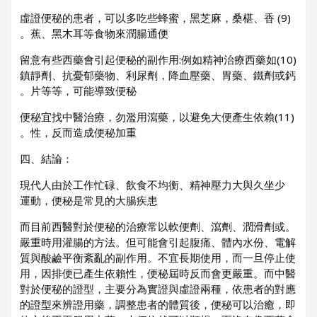
(9) 虛證便秘的患者，可以多吃些蜂蜜，黑芝麻，桑椹、香
蕉、黑木耳等食物來潤腸通便。
(10)留意有些西藥會引起便秘的副作用:例如精神治療西藥如
鎮靜劑、抗憂郁藥物、利尿劑，降血壓藥、胃藥、鐵劑或鈣
片等等，可能導致便秘。
(11)便秘宜找中醫治療，勿濫用瀉藥，以避免大便產生依賴
性，反而造成便秘加重。
四、結論：
現代人由於工作忙碌、飲食不均衡、精神壓力大與久坐少
運動，便秘是常見的大腸疾患
。而目前西醫對於便秘的治療常以軟便劑、瀉劑、潤滑劑或
嚴重時用灌腸的方法。但可能會引起腹痛、體內水份、電解
質與酸鹼平衡紊亂的副作用。不宜長期使用，而一旦停止使
用，因排便已產生依賴性，便秘屆時反而會更嚴重。而中醫
對於便秘的證型，主要分為實證與虛證兩種，依患者的對應
的證型來辨證用藥，調整患者的體質後，便秘可以治癒，即