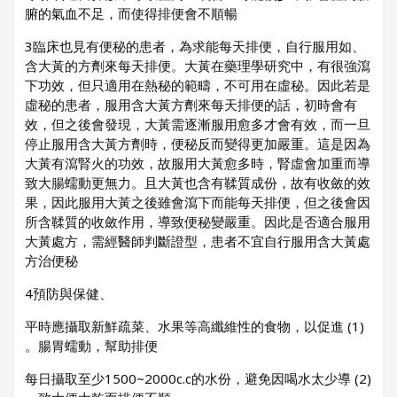
腑的氣血不足，而使得排便會不順暢
3
、臨床也見有便秘的患者，為求能每天排便，自行服用如
含大黃的方劑來每天排便。大黃在藥理學研究中，有很強瀉
下功效，但只適用在熱秘的範疇，不可用在虛秘。因此若是
虛秘的患者，服用含大黃方劑來每天排便的話，初時會有
效，但之後會發現，大黃需逐漸服用愈多才會有效，而一旦
停止服用含大黃方劑時，便秘反而變得更加嚴重。這是因為
大黃有瀉腎火的功效，故服用大黃愈多時，腎虛會加重而導
致大腸蠕動更無力。且大黃也含有鞣質成份，故有收斂的效
果，因此服用大黃之後雖會瀉下而能每天排便，但之後會因
所含鞣質的收斂作用，導致便秘變嚴重。因此是否適合服用
大黃處方，需經醫師判斷證型，患者不宜自行服用含大黃處
方治便秘
4
、預防與保健
(1) 平時應攝取新鮮疏菜、水果等高纖維性的食物，以促進
腸胃蠕動，幫助排便。
(2) 每日攝取至少1500~2000c.c的水份，避免因喝水太少導