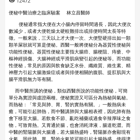
12472
便秘中醫治療之臨床驗案 林立昌醫師
便秘通常指大便在大小腸內停留時間過長，因此大便次
數減少，或者大便乾燥太硬較難排出或排便時間太長等特
徵。一般來說，三天以上才大便一次、大便堅硬排出如一顆
顆羊屎狀就可算是便秘。西醫一般將便秘分為器質性便秘與
功能性便秘。器質性便秘主要指大腸癌、腸梗阻、痔瘡、中
樞神經損傷、大腸神經或平滑肌病變引起的便秘等。而功能
性便秘，常見的原因與飲食缺乏水份、纖維質、維生素、精
神壓力引起大腸激燥症或者與排便相關的腹肌、提肛肌與大
腸平滑肌無力等有關。
而中醫所講的便秘，類似西醫所說的功能性便秘，可簡
單分為實證與虛證兩種。便秘實證又可區分為熱秘與氣秘。
而熱秘：「常見與肺、胃、腎的實熱有關。」一般熱病未
癒，可能引起肺熱，而中醫講肺與大腸相表裡，因此肺有熱
會下移至大腸。若飲食不節、亂吃補藥或過食辛辣厚味之食
物，可致胃熱。又胃通於腸，也會消耗津液，腸道乾澀。而
中醫的腎陽脈與大腸通，若大腸熱盛時，腎陽脈亦會顯現有
火氣。因此肺、胃、腎的火氣皆可能引起大腸熱盛，使得津