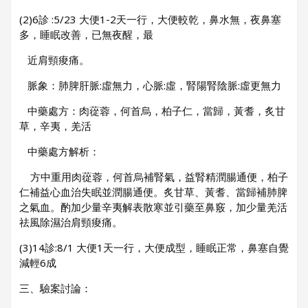
(2)6診 :5/23 大便1-2天一行，大便較乾，鼻水無，夜鼻塞
多，睡眠改善，已無夜醒，最
近肩頸痠痛。
脈象：肺脾肝脈:虛無力，心脈:虛，腎陽腎陰脈:虛更無力
中藥處方：肉蓯蓉，何首烏，柏子仁，當歸，黃耆，炙甘
草，辛夷，羌活
中藥處方解析：
方中重用肉蓯蓉，何首烏補腎氣，益腎精潤腸通便，柏子
仁補益心血治失眠並潤腸通便。炙甘草、黃耆、當歸補肺脾
之氣血。酌加少量辛夷解表散寒並引藥至鼻竅，加少量羌活
祛風除濕治肩頸痠痛。
(3)14診:8/1 大便1天一行，大便成型，睡眠正常，鼻塞自覺
減輕6成
三、驗案討論：