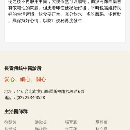
使之後不再服用中藥，大便依然可以順暢，而沒有像西藥會
有依賴性的問題。但患者即使便秘治好後，平時也需維持良
好的生活習慣、飲食要正常、充分飲水、多吃蔬果、多運動
與保持好心情，以防止便秘再度發生。
長青傳統中醫診所
愛心、細心、關心
地址：116 台北市文山區羅斯福路六段316號
電話：(02) 2934-3528
主治醫師群
徐慧茵
洪淑英
張育豪
巫靜葉
彭武成
鄒政虢
李玉萍
林立昌