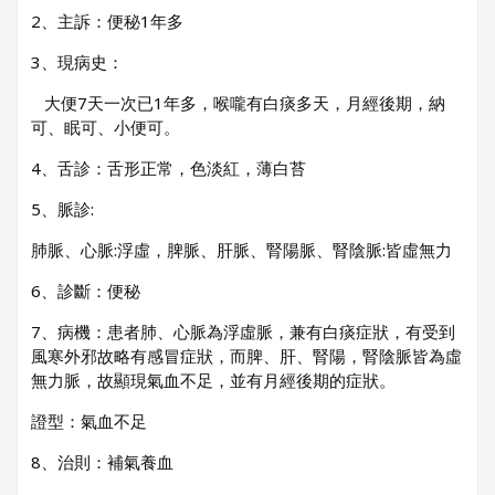
2、主訴：便秘1年多
3、現病史：
大便7天一次已1年多，喉嚨有白痰多天，月經後期，納
可、眠可、小便可。
4、舌診：舌形正常，色淡紅，薄白苔
5、脈診:
肺脈、心脈:浮虛，脾脈、肝脈、腎陽脈、腎陰脈:皆虛無力
6、診斷：便秘
7、病機：患者肺、心脈為浮虛脈，兼有白痰症狀，有受到
風寒外邪故略有感冒症狀，而脾、肝、腎陽，腎陰脈皆為虛
無力脈，故顯現氣血不足，並有月經後期的症狀。
證型：氣血不足
8、治則：補氣養血