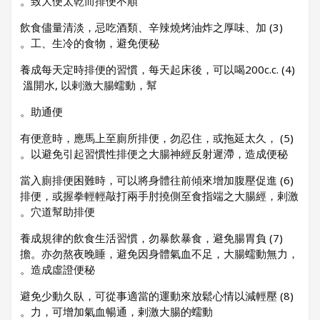
致大便太乾而排便不順。
(3) 飲食儘量清淡，忌吃酒類、辛辣燒烤油炸之厚味、加
工、生冷的食物，避免便秘。
(4) 養成每天定時排便的習慣，每天起床後，可以喝200c.c.
溫開水, 以剌激大腸蠕動，幫
助通便。
(5) 有便意時，應馬上至廁所排便，勿忍住，或拖延太久，
以避免引起習慣性排便之大腸神經反射遲滯，造成便秘。
(6) 當入廁排便困難時，可以將身體往前傾來增加腹壓促進
排便，或握拳輕輕敲打兩手肘撓側至食指端之大腸經，剌激
穴道幫助排便。
(7) 養成規律的飲食生活習慣，勿暴飲暴食，避免腸胃負
擔。亦勿熬夜晚睡，避免因身體氣血不足，大腸蠕動無力，
造成虛證便秘。
(8) 避免少動久臥，可從事適當的運動來放鬆心情以減輕壓
力，可增加氣血暢通，剌激大腸的蠕動。