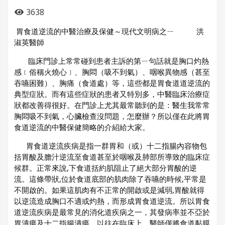
3638
胃食道逆流的中醫治療及保健～現代文明病之ㄧ 洪
淑英醫師
臨床門診上常常碰到患者主訴的第ㄧ句話就是胸口灼熱
感﹝俗稱火燒心﹞、胸悶（吸不到氣）、咽喉異物感（甚至
吞嚥困難）、胸痛（食道處）等，這些都是胃食道道逆流的
典型症狀。而有這些症狀的患者又特別多，中醫臨床治療症
狀都改善得很好。在門診上尤其最常聽到的是：醫生我常常
胸悶吸不到氣，心臟檢查沒問題，怎麼辦？所以僅在此將胃
食道逆流的中醫保健簡略的介紹給大家。
胃食道逆流疾病是指一群胃和（或）十二指腸內容物包
括胃酸及膽汁逆流至食道甚至於咽喉及肺部所導致的臨床症
候群。正常來說,下食道括約肌阻止了絕大部分胃酸的逆
流。這條帶狀,位於食道底部的肌肉除了吞嚥的時候,平常是
不開啟的。如果這肌肉有不正常的開啟或是減弱,胃酸就得
以逆流造成胸口不適或灼熱，而形成胃食道逆流。所以胃食
道逆流疾病是最常見的消化道疾病之一，其發病率並不亞於
胃潰瘍及十二指腸潰瘍。以往在臨床上，醫師僅將食道黏膜