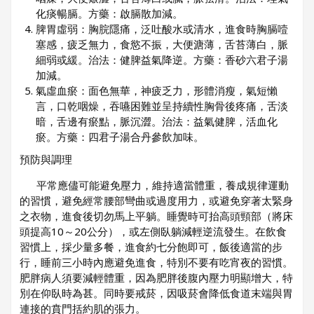
化痰暢膈。方藥：啟膈散加減。
脾胃虛弱：胸脘隱痛，泛吐酸水或清水，進食時胸膈噎
塞感，疲乏無力，食慾不振，大便溏薄，舌苔薄白，脈
細弱或緩。治法：健脾益氣降逆。方藥：香砂六君子湯
加減。
氣虛血瘀：面色無華，神疲乏力，形體消瘦，氣短懶
言，口乾咽燥，吞嚥困難並呈持續性胸骨後疼痛，舌淡
暗，舌邊有瘀點，脈沉澀。治法：益氣健脾，活血化
瘀。方藥：四君子湯合丹參飲加味。
預防與調理
平常應儘可能避免壓力，維持適當體重，養成規律運動
的習慣，避免經常腰部彎曲或過度用力，或避免穿著太緊身
之衣物，進食後切勿馬上平躺。睡覺時可抬高頭頸部（將床
頭提高10～20公分），或左側臥躺減輕逆流發生。在飲食
習慣上，採少量多餐，進食約七分飽即可，飯後適當的步
行，睡前三小時內應避免進食，特別不要有吃宵夜的習慣。
肥胖病人須要減輕體重，因為肥胖後腹內壓力明顯增大，特
別在仰臥時為甚。同時要戒菸，因吸菸會降低食道末端與胃
連接的賁門括約肌的張力。