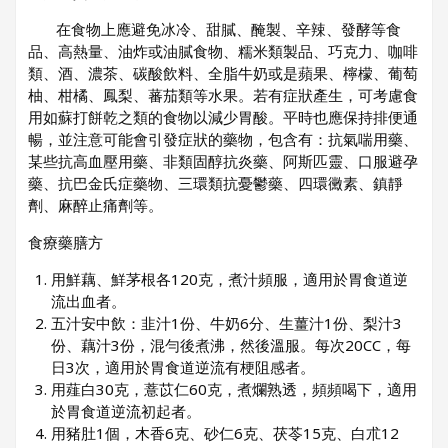
在食物上應避免冰冷、甜膩、醃製、辛辣、發酵等食
品、高熱量、油炸或油膩食物、糯米類製品、巧克力、咖啡
類、酒、濃茶、碳酸飲料、全脂牛奶或是蘋果、檸檬、葡萄
柚、柑橘、鳳梨、蕃茄類等水果。若有症狀產生，可考慮食
用如蘇打餅乾之類的食物以減少胃酸。平時也應保持排便通
暢，並注意可能會引發症狀的藥物，包含有：抗氣喘用藥、
某些抗高血壓用藥、非類固醇抗炎藥、阿斯匹靈、口服避孕
藥、抗巴金氏症藥物、三環類抗憂鬱藥、四環黴素、鎮靜
劑、麻醉止痛劑等。
食療藥膳方
用鮮藕、鮮茅根各120克，煮汁頻服，適用於胃食道逆
流出血者。
五汁安中飲：韭汁1份、牛奶6分、生薑汁1份、梨汁3
份、藕汁3份，混勻後煮沸，然後溫服。每次20CC，每
日3次，適用於胃食道逆流有梗阻感者。
用薤白30克，薏苡仁60克，煮爛熟透，頻頻喝下，適用
於胃食道逆流初起者。
用豬肚1個，木香6克、砂仁6克、茯苓15克、白朮12