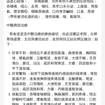
認是心絞痛﹞、 吞嚥困難、另外有些不典型的症狀包括：
吞嚥痛、噁心、反胃、嘔吐、異常口水分泌、上腹脹、胃脹
氣、聲音嘶啞、咽喉異物感、口內有苦鹹味、口臭、黑便
（帶有被消化過的血）、慢性咳嗽、喘、氣喘等。
中醫辨證治療
胃食道逆流中醫治療的療效確切，但必須審証求因，分辨
寒熱虛實，主症與兼症結合，攻邪與扶正結合辨証施治：如
下：
肝胃不和：因情志不遂至胃脘脹滿，兩脅疼痛，胸悶脘
堵，噯氣頻繁，泛酸呃逆，食慾不振，大便不暢，舌苔
薄白，脈弦。治法：疏肝和胃降逆。方藥：四逆散和小
半下湯加減。
肝胃鬱熱 ：劍突下或胸骨後燒灼感或燒灼樣疼痛，胃脘
脹滿不舒，進食後胸骨後疼痛加重；反酸噯氣，呃逆，
急躁易怒，口苦咽乾，大便乾燥，舌苔黃膩，脈弦數。
治法：疏肝瀉熱和胃。方藥：丹梔逍遙散加減。
痰氣交阻：吞咽食物梗阻，胸膈滿悶，甚則疼痛，情志
舒暢時可減輕，噯氣呃逆，嘔吐痰涎或食入即吐，口乾
咽燥，大便艱澀，舌苔薄白或膩，脈弦滑。治法：理氣