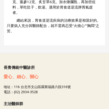
克、黨參12克、炙甘草6克。加水燉爛熟，再加些佐
料，單吃肚子，飲湯。適用於胃食道逆流脾胃氣虛
者。
總結來說，胃食道逆流疾病的治療效果是相當好的。
只要病人充分與醫師配合，就不需再忍受”火燒心”“胸悶”之
苦。
長青傳統中醫診所
愛心、細心、關心
地址：116 台北市文山區羅斯福路六段316號
電話：(02) 2934-3528
主治醫師群