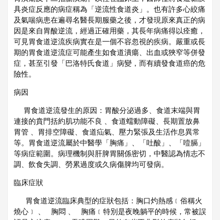
具炎症反應的病症稱為「逆流性食道炎」。也有許多心絞痛
及氣喘病患在遍尋名醫長期服藥之後，才發現原來真正的病
因是來自胃酸逆流，經過正確用藥，其長年病痛得以痊癒，
可見胃食道逆流疾病實在是一個不容忽視的疾病。嚴重或長
期的胃食道逆流症可能產生如食道潰瘍、出血或狹窄等併發
症，甚至引發「巴洛特氏食道」病變，而有續發食道癌的危
險性。
病因
胃食道逆流發生的原因：胃酸分泌過多、食道末端與胃
連接的賁門括約肌功能不良 、食道蠕動障礙、長期置放鼻
胃管 、胃排空障礙、食道疝氣、壓力緊張及生活作息異常
等。胃食道逆流屬於中醫學「胸痛」、「吐酸」、「噎膈」
等病症範圍。病理機制與肝脾胃關係密切，中醫認為情志不
調、飲食失調、勞累過度或久病傷脾均可發病。
臨床症狀
胃食道逆流臨床典型的症狀包括：胸口灼熱感﹝俗稱火
燒心﹞ 、 胸悶 、 胸痛﹝特別是夜晚躺平的時候，常被誤