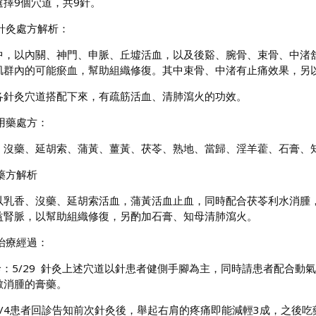
選擇9個穴道，共9針。
、針灸處方解析：
中，以內關、神門、申脈、丘墟活血，以及後谿、腕骨、束骨、中渚
肌群內的可能瘀血，幫助組織修復。其中束骨、中渚有止痛效果，另
各針灸穴道搭配下來，有疏筋活血、清肺瀉火的功效。
用藥處方：
、沒藥、延胡索、蒲黃、薑黃、茯苓、熟地、當歸、淫羊藿、石膏、
藥方解析
以乳香、沒藥、延胡索活血，蒲黃活血止血，同時配合茯苓利水消腫
益腎脈，以幫助組織修復，另酌加石膏、知母清肺瀉火。
治療經過：
：5/29 針灸上述穴道以針患者健側手腳為主，同時請患者配合動
敷消腫的膏藥。
6/4患者回診告知前次針灸後，舉起右肩的疼痛即能減輕3成，之後