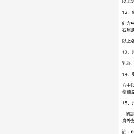
以上
12
針方
右肩
以上
13、
乳香
14、
方中
藿補
15、
初診
肩外
註：