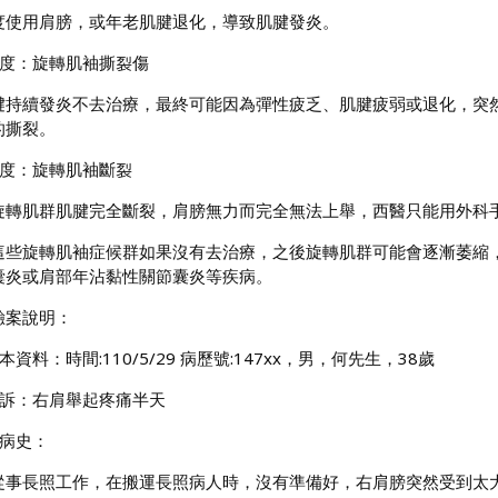
度使用肩膀，或年老肌腱退化，導致肌腱發炎。
中度：旋轉肌袖撕裂傷
腱持續發炎不去治療，最終可能因為彈性疲乏、肌腱疲弱或退化，突
的撕裂。
重度：旋轉肌袖斷裂
旋轉肌群肌腱完全斷裂，肩膀無力而完全無法上舉，西醫只能用外科
這些旋轉肌袖症候群如果沒有去治療，之後旋轉肌群可能會逐漸萎縮
囊炎或肩部年沾黏性關節囊炎等疾病。
驗案說明：
本資料：時間:110/5/29 病歷號:147xx，男，何先生，38歲
主訴：右肩舉起疼痛半天
現病史：
從事長照工作，在搬運長照病人時，沒有準備好，右肩膀突然受到太