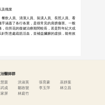
以及職業
、餐飲人員、清潔人員、裝潢人員、長照人員、看
幾乎涵蓋了各行各業，是很常見的肩膀傷害。一般
痛，但所花的復健治療期間較長，若是對年紀大或
以針對患處疏筋活血，並補益臟腑的虛損，能有效
主治醫師群
徐慧茵
洪淑英
張育豪
巫靜葉
彭武成
鄒政虢
李玉萍
林立昌
李家屏
林庭竹