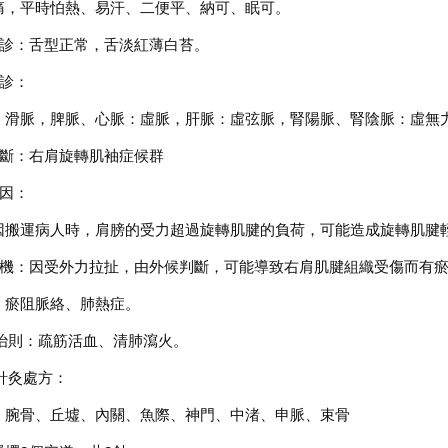
痛，平時怕熱、易汗、二便平、納可、眠可。
舌診：舌型正常，舌淡紅薄白苔。
脈診：
：滑脈，脾脈、心脈：虛脈，肝脈：虛弦脈，腎陽脈、腎陰脈：虛無
診斷：右肩旋轉肌袖症候群
病因：
因搬運病人時，肩膀的受力超過旋轉肌腱的負荷，可能造成旋轉肌腱
病機：因受外力拉扯，由外候判斷，可能導致右肩肌腱組織受傷而有
：瘀阻脈絡、肺熱症。
、治則：疏筋活血、清肺瀉火。
針灸處方：
、腕骨、丘墟、內關、魚際、神門、中渚、申脈、束骨