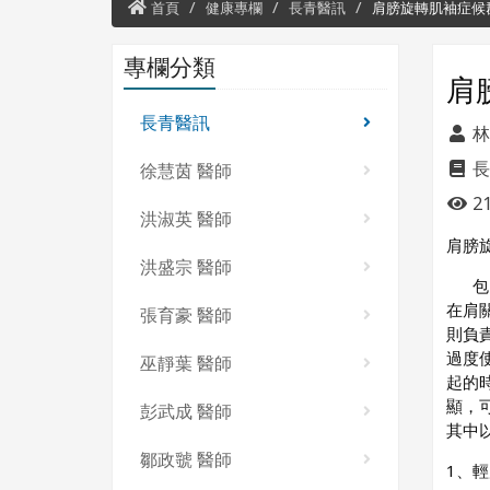
首頁
健康專欄
長青醫訊
肩膀旋轉肌袖症候
專欄分類
肩
長青醫訊
林
長
徐慧茵 醫師
21
洪淑英 醫師
肩膀
洪盛宗 醫師
包圍
在肩
張育豪 醫師
則負
過度
巫靜葉 醫師
起的
顯，
彭武成 醫師
其中
鄒政虢 醫師
1、