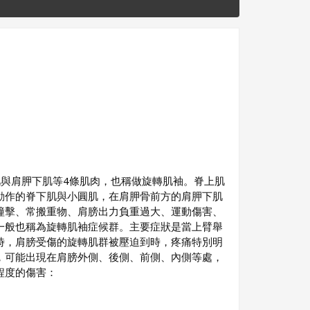
與肩胛下肌等4條肌肉，也稱做旋轉肌袖。脊上肌
動作的脊下肌與小圓肌，在肩胛骨前方的肩胛下肌
撞擊、常搬重物、肩膀出力負重過大、運動傷害、
一般也稱為旋轉肌袖症候群。主要症狀是當上臂舉
時，肩膀受傷的旋轉肌群被壓迫到時，疼痛特別明
，可能出現在肩膀外側、後側、前側、內側等處，
程度的傷害：