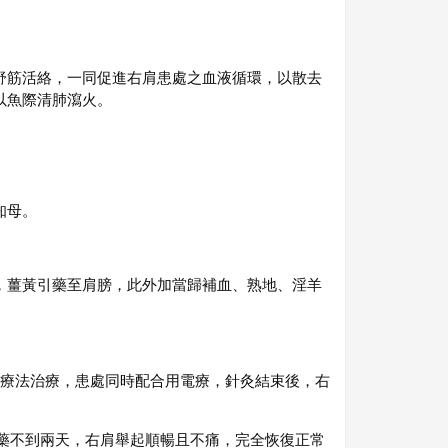
舒筋活絡，一同促進右肩患處之血液循環，以散去
以魚際清肺瀉火。
知母。
，薑黃引藥至肩膀，此外加當歸補血、熟地、淫羊
氣療法治療，患處同時配合用電療，針灸結束後，右
吃藥不到兩天，右肩舉起順暢且不痛，完全恢復正常