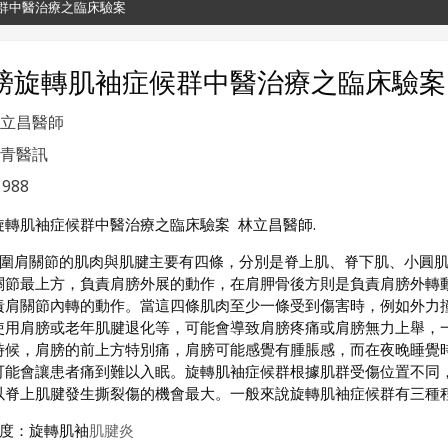
群中醫治療之臨床驗案
膀旋轉肌袖症候群中醫治療之臨床驗案
立昌醫師
青醫訊
988
旋轉肌袖症候群中醫治療之臨床驗案 林立昌醫師.
肩關節的肌肉與肌腱主要有四條，分別是脊上肌、脊下肌、小圓肌
關節最上方，負責肩膀外展的動作，在肩胛骨後方則是負責肩膀外轉
責肩關節內轉的動作。當這四條肌肉至少一條受到傷害時，例如外力
使用肩膀或老年肌腱退化等，可能會導致肩膀疼痛或肩膀無力上舉，
時候，肩膀的前上方特別痛，肩膀可能感覺有腫脹感，而在夜晚睡覺
可能會讓患者痛到難以入眠。旋轉肌袖症候群根據肌群受傷位置不同
以脊上肌腱發生撕裂傷的機會最大。一般來說旋轉肌袖症候群有三種
輕度：旋轉肌袖
肌腱炎