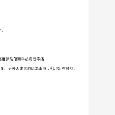
力。
輕度撕裂傷而舉起肩膀疼痛
瘀血。另外因患者肺脈為滑脈，顯現出有肺熱。