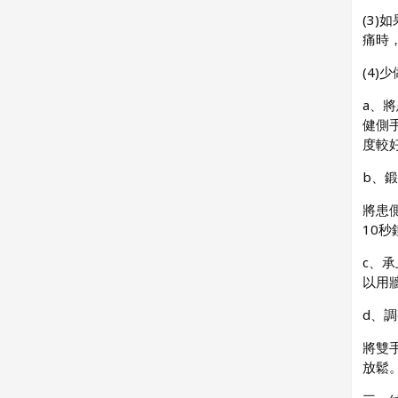
(3
痛時
(4
a、
健側
度較
b、
將患
10
c、
以用
d、
將雙
放鬆