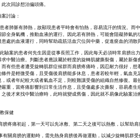
，此次回診想治偏頭痛。
驗案討論：
因患者肺脈有肺熱，故顯現患者平時會有怕熱，容易流汗的情況。而
調節全身氣機，推動血液的運行。因此若有肺熱，可能會阻礙肺氣的
礙患處的血液運行，同時幫助疏筋活血穴位與中藥，促進瘀血的消散
像此驗案的患者何先生因是從事長照工作，因此每天必須時常肩膀出
尋求中醫治療。判斷患者應該屬於輕度的旋轉肌腱撕裂傷，屬於新傷
。而有些患者遭受旋轉肌群症候群而肩膀疼痛時，因忍耐力很好，想
的條件是輕微受傷，且受傷後肩膀能多休息，患者若較年輕，氣血充
息，或者年紀較大或者氣血不足，則較難讓受傷的組織自然修復。最
變嚴重，當疼痛影響到日常生活作息，且受傷處多次撕裂，容易產生
，之後才來找中醫治療時，此時就變成舊傷，因此就不易像此驗案治
。
衛教保健
)當肩膀疼痛初起，第一天可以先冰敷、第二天之後可以熱敷，以幫助
)從事有關肩膀的運動時，需先熱身肩膀後再做運動，以減少旋轉肌群受