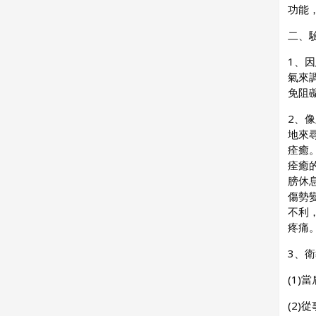
功能
二、
1、
氣來
免阻
2、
地來
痊癒
痊癒
膀休
傷勢
不利
疼痛
3、
(1
(2