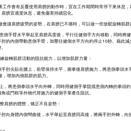
)如果工作會有反覆使用肩膀的動作時，宜在工作期間時常停下來休息
，肩膀宜適度休息，避免傷害持續惡化。
)少做會讓肩膀疲勞的姿勢，在肩膀已不痛時，可以做一些放鬆旋轉肌
將患側手臂水平舉起至肩膀高度後，平行往健側手方向移動，同時將健
手肘的內側帶動患側手臂，加壓往健側水平方向約停止10秒。藉此減
好。
鍛練旋轉肌群活動的阻抗能力，以增加肌群力量：
側手肘尖貼在腰上，前臂保持水平，握拳後肩膀施力，將患側拳頭水
秒鐘，增加內側肌群的肌力。
承上，將患側拳頭水平向外轉，同時用健側手掌阻擋患側內轉的拳頭約
牆角或門框等外物代替施力的健側手掌產生阻抗。
調整肩膀的體態，矯正不良姿勢：
手肘向身體內側彎曲後，水平舉起至肩膀同高後，將兩手肘外轉，向後
。