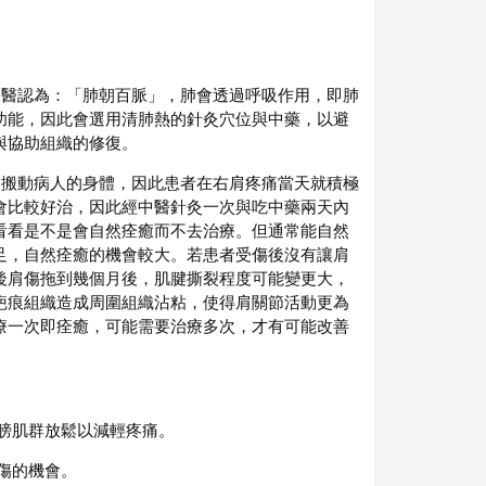
中醫認為：「肺朝百脈」，肺會透過呼吸作用，即肺
功能，因此會選用清肺熱的針灸穴位與中藥，以避
與協助組織的修復。
力搬動病人的身體，因此患者在右肩疼痛當天就積極
會比較好治，因此經中醫針灸一次與吃中藥兩天內
看看是不是會自然痊癒而不去治療。但通常能自然
足，自然痊癒的機會較大。若患者受傷後沒有讓肩
後肩傷拖到幾個月後，肌腱撕裂程度可能變更大，
疤痕組織造成周圍組織沾粘，使得肩關節活動更為
療一次即痊癒，可能需要治療多次，才有可能改善
肩膀肌群放鬆以減輕疼痛。
傷的機會。