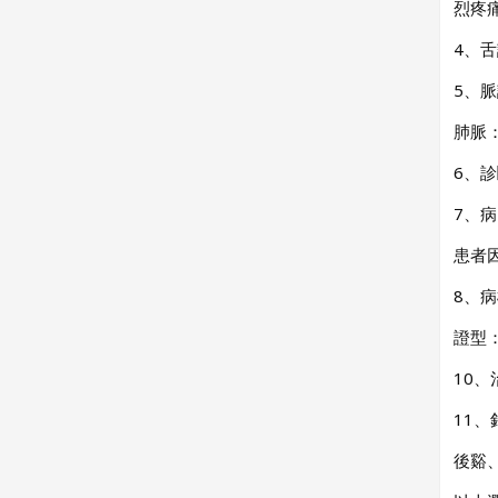
烈疼
4、
5、
肺脈
6、
7、
患者
8、
證型
10
11、
後谿