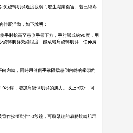
，以免旋轉肌群過度疲勞而發生職業傷害。若已經疼
群的伸展活動，如下說明：
側手肘抬高至患側手臂下方，手肘彎成約90度，用
少旋轉肌群緊繃程度，能放鬆肩旋轉肌群，使伸展
平向內轉，同時用健側手掌阻擋患側內轉的拳頭約
10秒鐘，增加肩後側肌群的肌力。以上b或c，可
背作挾擠動作10秒鐘，可將緊繃的肩膀旋轉肌群