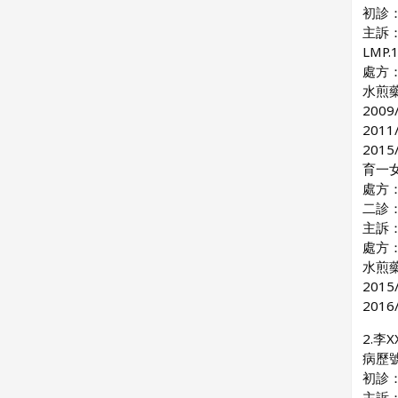
初診：
主訴
LMP
處方：
水煎
2009
201
201
育一
處方：
二診：2
主訴
處方：
水煎
201
201
2.李X
病歷號
初診：2
主訴：