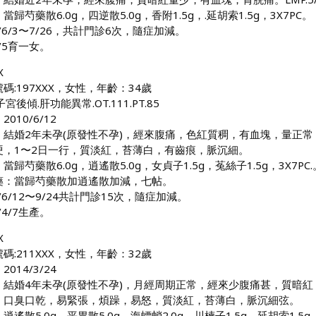
當歸芍藥散6.0g，四逆散5.0g，香附1.5g，.延胡索1.5g，3X7PC。
0/6/3〜7/26，共計門診6次，隨症加減。
1/5育一女。
X
碼:197XXX，女性，年齡：34歲
子宮後傾.肝功能異常.OT.111.PT.85
010/6/12
：結婚2年未孕(原發性不孕)，經來腹痛，色紅質稠，有血塊，量正常，
硬，1〜2日一行，質淡紅，苔薄白，有齒痕，脈沉細。
當歸芍藥散6.0g，逍遙散5.0g，女貞子1.5g，菟絲子1.5g，3X7PC.
藥：當歸芍藥散加逍遙散加減，七帖。
0/6/12〜9/24共計門診15次，隨症加減。
/4/7生產。
X
碼:211XXX，女性，年齡：32歲
014/3/24
：結婚4年未孕(原發性不孕)，月經周期正常，經來少腹痛甚，質暗紅，量
，口臭口乾，易緊張，煩躁，易怒，質淡紅，苔薄白，脈沉細弦。
逍遙散5.0g，平胃散5.0g，海螵蛸2.0g，川楝子1.5g，延胡索1.5g，