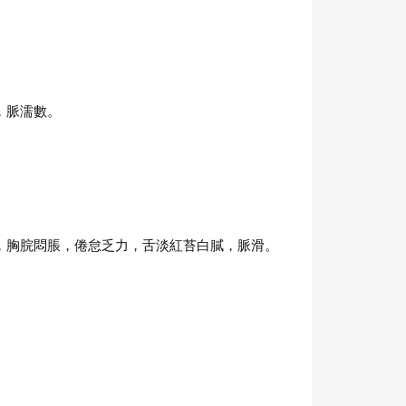
，脈濡數。
，胸脘悶脹，倦怠乏力，舌淡紅苔白膩，脈滑。