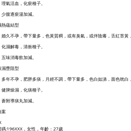
：理氣活血，化瘀種子。
：少腹逐瘀湯加減。
濕熱蘊結型
：婚久不孕，帶下量多，色黃質稠，或有臭氣，或伴陰癢，舌紅苔黃
：化濕解毒，清衝種子。
：五味消毒飲加減。
痰濕壅阻型
：多年不孕，肥胖多痰，月經不調，帶下量多，色白如涕，面色㿠白
：健脾燥濕，化痰種子。
：蒼附導痰丸加減。
驗案
X
碼:196XXX，女性，年齡：27歲