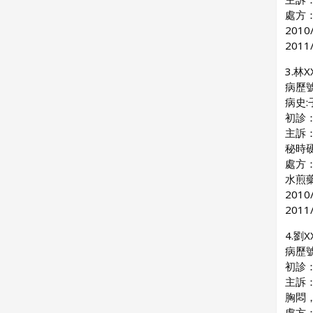
處方：
201
201
3.林X
病歷號
病史:
初診：2
主訴
秘時
處方：
水煎
201
2011
4.劉X
病歷號
初診：2
主訴
胸悶
處方：