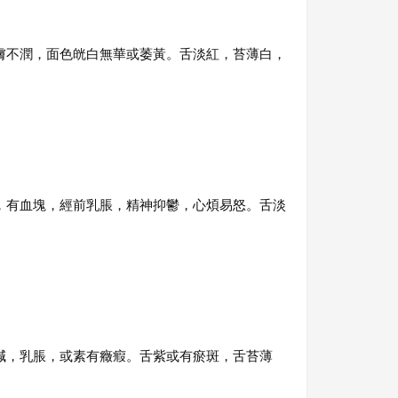
膚不潤，面色㿠白無華或萎黃。舌淡紅，苔薄白，
，有血塊，經前乳脹，精神抑鬱，心煩易怒。舌淡
減，乳脹，或素有癥瘕。舌紫或有瘀斑，舌苔薄