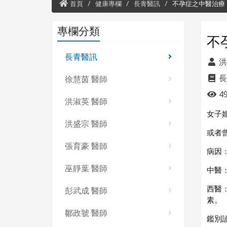
首頁
健康專欄
長青醫訊
不孕症之中醫治療
專欄分類
不
長青醫訊
洪
長
徐慧茵 醫師
49
洪淑英 醫師
女子
洪盛宗 醫師
或者
張育豪 醫師
病因
巫靜葉 醫師
中醫
西醫
彭武成 醫師
素。
鄒政虢 醫師
鑑別