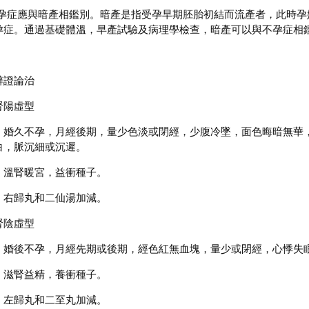
症應與暗產相鑑別。暗產是指受孕早期胚胎初結而流產者，此時孕
孕症。通過基礎體溫，早產試驗及病理學檢查，暗產可以與不孕症相
：
辨證論治
腎陽虛型
：婚久不孕，月經後期，量少色淡或閉經，少腹冷墜，面色晦暗無華
白，脈沉細或沉遲。
：溫腎暖宮，益衝種子。
：右歸丸和二仙湯加減。
腎陰虛型
：婚後不孕，月經先期或後期，經色紅無血塊，量少或閉經，心悸失
：滋腎益精，養衝種子。
：左歸丸和二至丸加減。