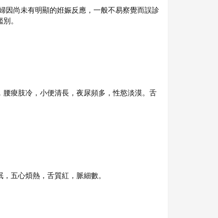
婦因尚未有明顯的姙娠反應，一般不易察覺而誤診
鑑別。
，腰痠肢冷，小便清長，夜尿頻多，性慾淡漠。舌
眠，五心煩熱，舌質紅，脈細數。