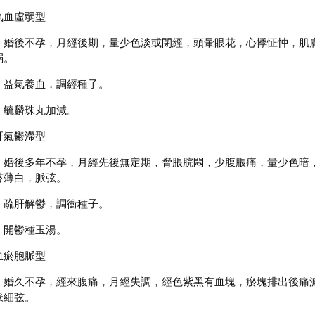
氣血虛弱型
：婚後不孕，月經後期，量少色淡或閉經，頭暈眼花，心悸怔忡，肌
弱。
：益氣養血，調經種子。
：毓麟珠丸加減。
肝氣鬱滯型
：婚後多年不孕，月經先後無定期，脅脹脘悶，少腹脹痛，量少色暗
苔薄白，脈弦。
：疏肝解鬱，調衝種子。
：開鬱種玉湯。
血瘀胞脈型
：婚久不孕，經來腹痛，月經失調，經色紫黑有血塊，瘀塊排出後痛
脈細弦。