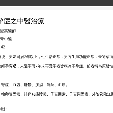
孕症之中醫治療
淑英醫師
青中醫
42
婚後，夫婦同居2年以上，性生活正常，男方生殖功能正常，未避孕
曾經孕育過，未避孕而2年未再受孕者皆稱為不孕症。前者稱為原發
：
：腎虛、血虛、肝鬱、痰濕、濕熱、血瘀。
：輸卵管因素、排卵功能障礙、子宮因素、子宮頸因素、外陰及陰道
診斷：