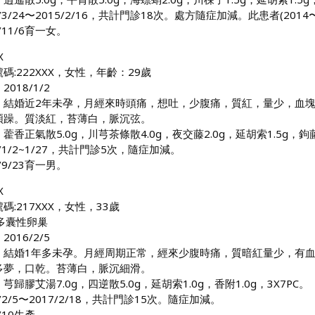
4/3/24〜2015/2/16，共計門診18次。處方隨症加減。此患者(2
5/11/6育一女。
X
碼:222XXX，女性，年齡：29歲
018/1/2
：結婚近2年未孕，月經來時頭痛，想吐，少腹痛，質紅，量少，血塊，L
煩躁。質淡紅，苔薄白，脈沉弦。
藿香正氣散5.0g，川芎茶條散4.0g，夜交藤2.0g，延胡索1.5g，鉤藤1
8/1/2~1/27，共計門診5次，隨症加減。
8/9/23育一男。
X
碼:217XXX，女性，33歲
多囊性卵巢
2016/2/5
：結婚1年多未孕。月經周期正常，經來少腹時痛，質暗紅量少，有血塊，
多夢，口乾。苔薄白，脈沉細滑。
芎歸膠艾湯7.0g，四逆散5.0g，延胡索1.0g，香附1.0g，3X7PC。
6/2/5〜2017/2/18，共計門診15次。隨症加減。
7/10生產。