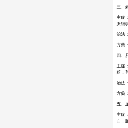
三、
主症
脈細
治法
方藥
四、
主症
黯，
治法
方藥
五、
主症
白，