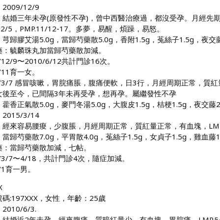
2009/12/9
：結婚三年未孕(原發性不孕)，曾中西醫治療過，都沒受孕。月經先
.12/5，PMP.11/12-17。多夢，易醒，煩躁，易怒。
芎歸膠艾湯5.0g，當歸芍藥散5.0g，香附1.5g，菟絲子1.5g，夜交藤1
藥：毓麟珠丸加當歸芍藥散加減。
/12/9〜2010/6/12共計門診16次。
1/11育一女。
5/3/7 感冒咳嗽，胃脘痛脹，腹痛便軟，日3行，月經周期正常，質紅量正
女後至今，已間隔3年未再受孕，想再孕。屬繼發性不孕
藿香正氣散5.0g，麥門冬湯5.0g，大腹皮1.5g，桔梗1.5g，夜交藤2.
015/3/14
：經來容易腰痠，少腹脹，月經周期正常，質紅量正常，有血塊，LMP.3
當歸芍藥散7.0g，平胃散4.0g，菟絲子1.5g，女貞子1.5g，雞血藤1.
藥：當歸芍藥散加減，七帖。
5/3/7〜4/18，共計門診4次，隨症加減。
6/1育一男。
X
碼:197XXX，女性，年齡：25歲
010/6/3.
結婚近2年未孕，經來腹痛，質暗紅量少，有血塊，胃脘痛。LMP.5/26-3