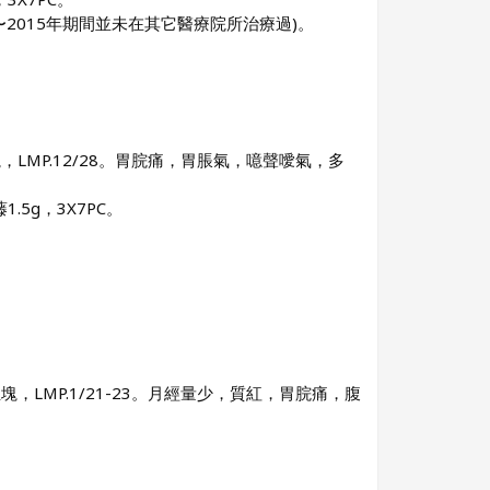
014〜2015年期間並未在其它醫療院所治療過)。
MP.12/28。胃脘痛，胃脹氣，噫聲噯氣，多
.5g，3X7PC。
LMP.1/21-23。月經量少，質紅，胃脘痛，腹