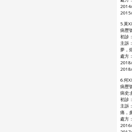
201
201
5.黃X
病歷號
初診：2
主訴
夢，
處方：
201
201
6.何X
病歷號
病史:
初診：
主訴
痛，
處方：
201
201