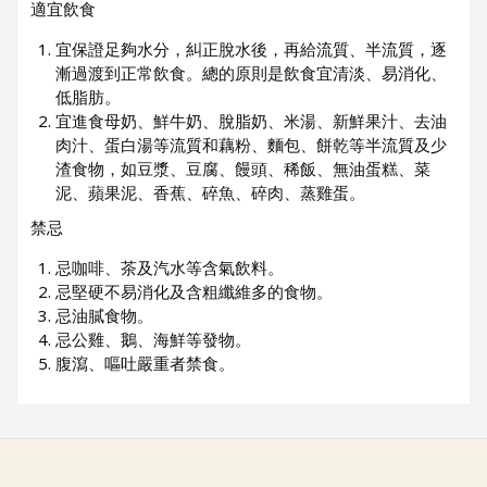
適宜飲食
宜保證足夠水分，糾正脫水後，再給流質、半流質，逐
漸過渡到正常飲食。總的原則是飲食宜清淡、易消化、
低脂肪。
宜進食母奶、鮮牛奶、脫脂奶、米湯、新鮮果汁、去油
肉汁、蛋白湯等流質和藕粉、麵包、餅乾等半流質及少
渣食物，如豆漿、豆腐、饅頭、稀飯、無油蛋糕、菜
泥、蘋果泥、香蕉、碎魚、碎肉、蒸雞蛋。
禁忌
忌咖啡、茶及汽水等含氣飲料。
忌堅硬不易消化及含粗纖維多的食物。
忌油膩食物。
忌公雞、鵝、海鮮等發物。
腹瀉、嘔吐嚴重者禁食。