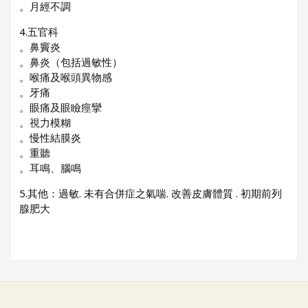
。月經不調
4.五官科
。鼻竇炎
。鼻炎（包括過敏性）
。喉痛及喉頭異物感
。牙痛
。眼痛及眼瞼痙攣
。視力模糊
。慢性結膜炎
。重聽
。耳鳴、腦鳴
5.其他：過敏. 未有合併症之氣喘. 改善皮膚體質 . 初期前列
腺肥大