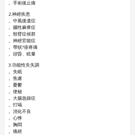
。手術後止痛
2.神經疾患
。中風後遺症
。腦性麻痺症
。頸臂症候群
。神經官能症
。帶狀?疹疼痛
。頭昏、眩暈
3.功能性失失調
。失眠
。焦慮
。憂鬱
。便秘
。大腸急躁症
。打嗝
。消化不良
。心悸
。胸悶
。痛經